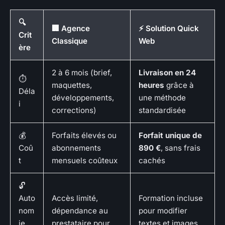
🔍
🏢 Agence
⚡ Solution Quick
Crit
Classique
Web
ère
2 à 6 mois (brief,
Livraison en 24
⏱️
maquettes,
heures
grâce à
Déla
développements,
une méthode
i
corrections)
standardisée
💰
Forfaits élevés ou
Forfait unique de
Coû
abonnements
890 €
, sans frais
t
mensuels coûteux
cachés
🔓
Auto
Accès limité,
Formation incluse
nom
dépendance au
pour modifier
ie
prestataire pour
textes et images