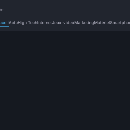
éel.
cueil
Actu
High Tech
Internet
Jeux-video
Marketing
Matériel
Smartpho